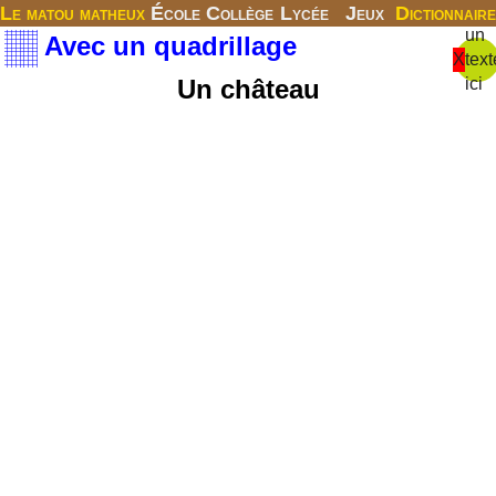
Le matou matheux
École
Collège
Lycée
Jeux
Dictionnaire
un
Avec un quadrillage
X
text
Un château
ici