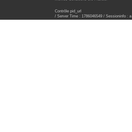
Contrôle pid_url
/ Server Time : 1786046549 / Sessioninfo : a