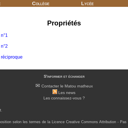
e
Collège
Lycée
Propriétés
 n°1
 n°2
 réciproque
S'informer et échanger
Contacter le Matou matheux
Les news
Les connaissez-vous ?
t.
osition selon les termes de la Licence Creative Commons Attribution - Pas 