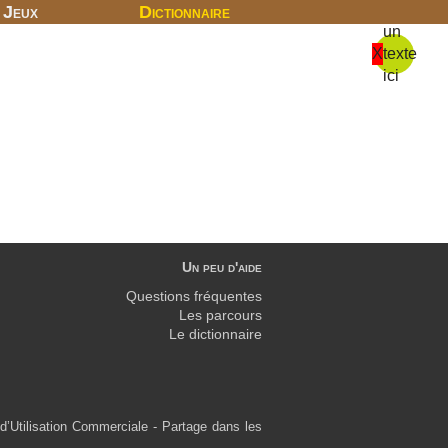
Jeux
Dictionnaire
un
X
texte
ici
Un peu d'aide
Questions fréquentes
Les parcours
Le dictionnaire
d’Utilisation Commerciale - Partage dans les