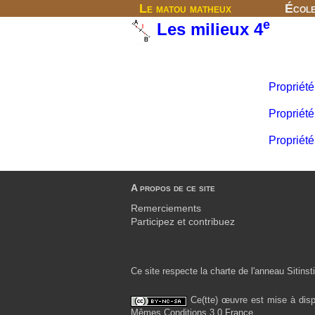
Le matou matheux
Écol
e
Les milieux 4
Propriété
Propriété
Propriété
A propos de ce site
Remerciements
Participez et contribuez
Ce site respecte la charte de l'anneau Sitinsti
Ce(tte) œuvre est mise à disp
Mêmes Conditions 3.0 France.