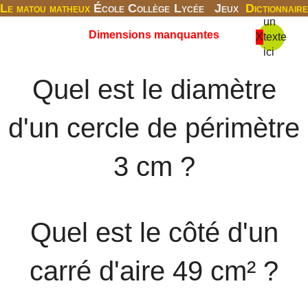
Le matou matheux
École
Collège
Lycée
Jeux
Dictionnaire
un
Dimensions manquantes
X
texte
ici
Quel est le diamètre
d'un cercle de périmètre
3 cm ?
Quel est le côté d'un
carré d'aire 49 cm² ?