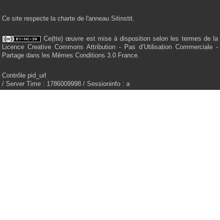
Ce site respecte la charte de l'anneau Sitinstit.
Ce(tte) œuvre est mise à disposition selon les termes de la
Licence Creative Commons Attribution - Pas d’Utilisation Commerciale -
Partage dans les Mêmes Conditions 3.0 France.
Contrôle pid_url
/ Server Time : 1786009998 / Sessioninfo : a