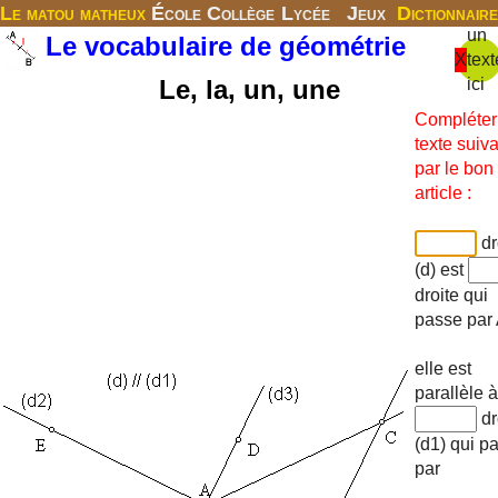
Le matou matheux
École
Collège
Lycée
Jeux
Dictionnaire
un
Le vocabulaire de géométrie
X
text
Le, la, un, une
ici
Compléter
texte suiv
par le bon
article :
dr
(d) est
droite qui
passe par 
elle est
parallèle à
dr
(d1) qui p
par