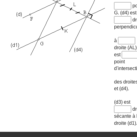
po
G. (d4) est
dr
perpendicu
à
droite (AL)
est
point
d'intersect
des droites
et (d4).
(d3) est
dr
sécante à 
droite (d1)