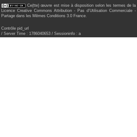
Ce(tte) œuvre est mise à disposition selon les termes de la
Licence Creative Commons Attribution - Pas d’Utilisation Commerciale -
Partage dans les Mêmes Conditions 3.0 France.
Contrôle pid_url
/ Server Time : 1786040653 / Sessioninfo : a