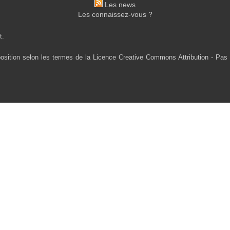
Les news
Les connaissez-vous ?
t.
osition selon les termes de la Licence Creative Commons Attribution - Pas 