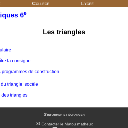
e
Collège
Lycée
e
iques 6
Les triangles
ulaire
tre la consigne
ts programmes de construction
 du triangle isocèle
 des triangles
S'informer et échanger
Contacter le Matou matheux