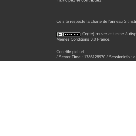
Participez et contribuez
Ce site respecte la charte de l'anneau Sitinsti
Ce(tte) œuvre est mise à disp
Mêmes Conditions 3.0 France.
Contrôle pid_url
/ Server Time : 1786128970 / Sessioninfo : a