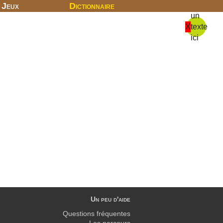
Jeux
Dictionnaire
un
X
texte
ici
Un peu d'aide
Questions fréquentes