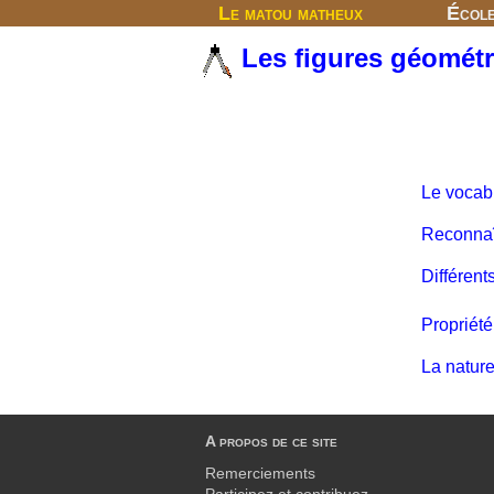
Le matou matheux
Écol
Les figures géométr
Le vocab
Reconnaî
Différen
Propriété
La nature
A propos de ce site
Remerciements