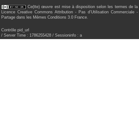
Ce(tte) œuvre est mise à disposition selon les termes de la
Licence Creative Commons Attribution - Pas d’Utilisation Commerciale -
Partage dans les Mêmes Conditions 3.0 France.
Contrôle pid_url
/ Server Time : 1786255428 / Sessioninfo : a