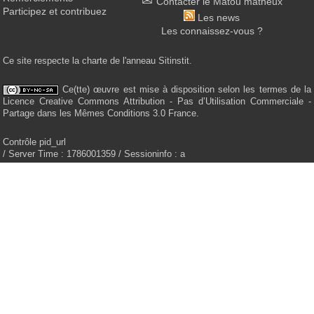
Contacter le Matou matheux
Participez et contribuez
Les news
Les connaissez-vous ?
Ce site respecte la charte de l'anneau Sitinstit.
Ce(tte) œuvre est mise à disposition selon les termes de la
Licence Creative Commons Attribution - Pas d’Utilisation Commerciale -
Partage dans les Mêmes Conditions 3.0 France.
Contrôle pid_url
/ Server Time : 1786001359 / Sessioninfo : a