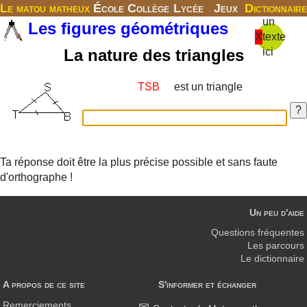
Le matou matheux
École
Collège
Lycée
Jeux
Dictionnaire
un
Les figures géométriques
X
texte
La nature des triangles
ici
est un triangle
Ta réponse doit être la plus précise possible et sans faute
d'orthographe !
Un peu d'aide
Questions fréquentes
Les parcours
Le dictionnaire
A propos de ce site
S'informer et échanger
Remerciements