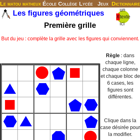
Le matou matheux
École
Collège
Lycée
Jeux
Dictionnaire
un
Les figures géométriques
X
texte
Première grille
ici
But du jeu : complète la grille avec les figures qui conviennent.
Règle
: dans
chaque ligne,
chaque colonne
et chaque bloc de
6 cases, les
figures sont
différentes.
Clique dans la
case désirée pour
la modifier.