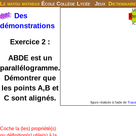
Le matou matheux
École
Collège
Lycée
Jeux
Dictionnaire
u
Des
X
t
ic
démonstrations
Exercice 2 :
ABDE est un
parallélogramme.
Démontrer que
les points A,B et
C sont alignés.
figure réalisée à l'aide de
Trac
Coche la (les) propriété(s)
ou définition(s) utile(s) à la