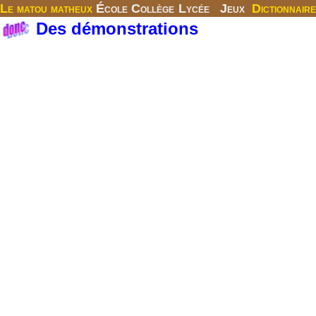
Le matou matheux
École
Collège
Lycée
Jeux
Dictionnaire
Des démonstrations