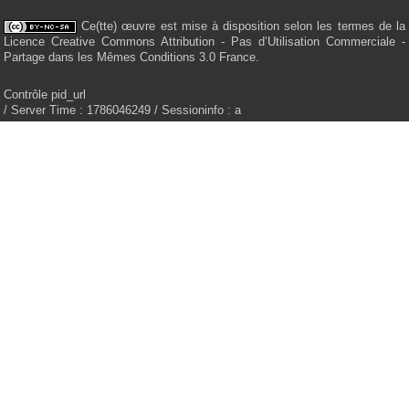
Ce(tte) œuvre est mise à disposition selon les termes de la
Licence Creative Commons Attribution - Pas d’Utilisation Commerciale -
Partage dans les Mêmes Conditions 3.0 France.
Contrôle pid_url
/ Server Time : 1786046249 / Sessioninfo : a