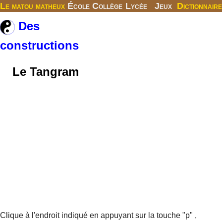
Le matou matheux
École
Collège
Lycée
Jeux
Dictionnaire
Des
constructions
Le Tangram
Clique à l'endroit indiqué en appuyant sur la touche "p" ,