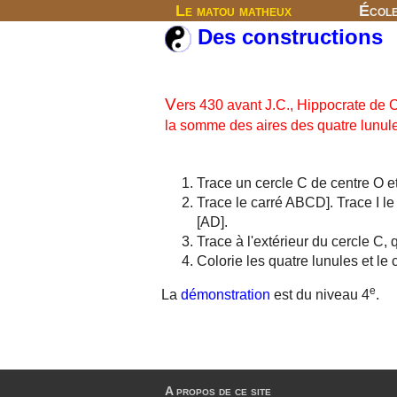
Le matou matheux
Écol
Des constructions
V
ers 430 avant J.C., Hippocrate de 
la somme des aires des quatre lunule
Trace un cercle C de centre O e
Trace le carré ABCD]. Trace I le 
[AD].
Trace à l'extérieur du cercle C, 
Colorie les quatre lunules et le 
e
La
démonstration
est du niveau 4
.
A propos de ce site