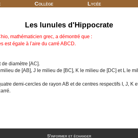
e
Collège
Lycée
Les lunules d'Hippocrate
Chio, mathématicien grec, a démontré que :
s est égale à l'aire du carré ABCD.
t de diamètre [AC].
milieu de [AB], J le milieu de [BC], K le milieu de [DC] et L le mi
quatre demi-cercles de rayon AB et de centres respectifs I, J, K et
carré.
S'informer et échanger