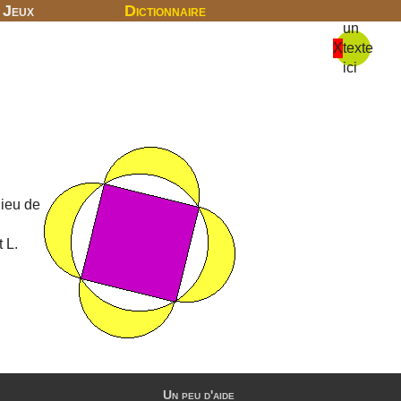
Jeux
Dictionnaire
un
X
texte
ici
lieu de
 L.
Un peu d'aide