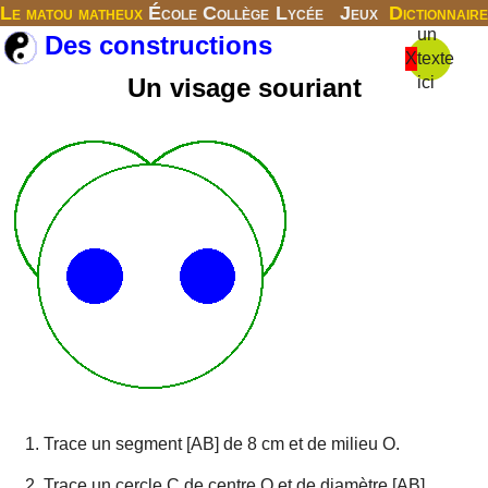
Le matou matheux
École
Collège
Lycée
Jeux
Dictionnaire
un
Des constructions
X
texte
Un visage souriant
ici
Trace un segment [AB] de 8 cm et de milieu O.
Trace un cercle C de centre O et de diamètre [AB].