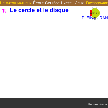
Le matou matheux
École
Collège
Lycée
Jeux
Dictionnaire
un
Le cercle et le disque
X
texte
PLEIN ECRAN
ici
Un peu d'aide