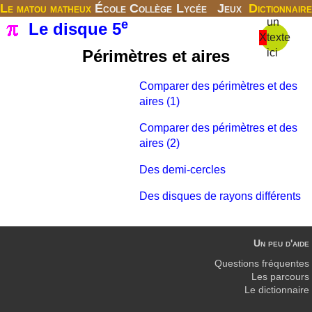
Le matou matheux
École
Collège
Lycée
Jeux
Dictionnaire
un
e
Le disque 5
X
texte
Périmètres et aires
ici
Comparer des périmètres et des
aires (1)
Comparer des périmètres et des
aires (2)
Des demi-cercles
Des disques de rayons différents
Un peu d'aide
Questions fréquentes
Les parcours
Le dictionnaire