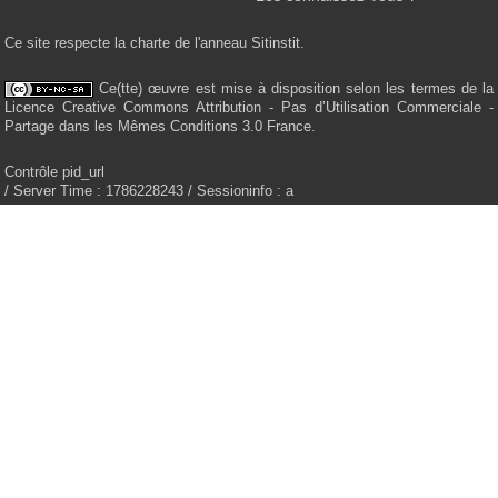
Ce site respecte la charte de l'anneau Sitinstit.
Ce(tte) œuvre est mise à disposition selon les termes de la
Licence Creative Commons Attribution - Pas d’Utilisation Commerciale -
Partage dans les Mêmes Conditions 3.0 France.
Contrôle pid_url
/ Server Time : 1786228243 / Sessioninfo : a