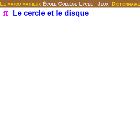
Le matou matheux
École
Collège
Lycée
Jeux
Dictionnaire
Le cercle et le disque