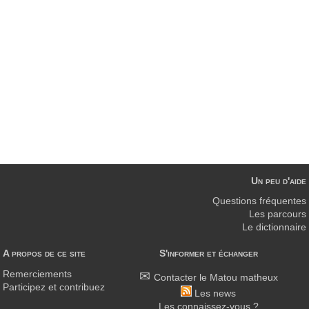
Un peu d'aide
Questions fréquentes
Les parcours
Le dictionnaire
A propos de ce site
S'informer et échanger
Remerciements
Contacter le Matou matheux
Participez et contribuez
Les news
Les connaissez-vous ?