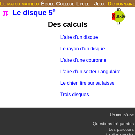
Le matou matheux
École
Collège
Lycée
Jeux
Dictionnaire
un
e
Le disque 5
X
texte
Des calculs
ici
L'aire d'un disque
Le rayon d'un disque
L'aire d'une couronne
L'aire d'un secteur angulaire
Le chien tire sur sa laisse
Trois disques
Un peu d'aide
Questions fréquentes
Les parcours