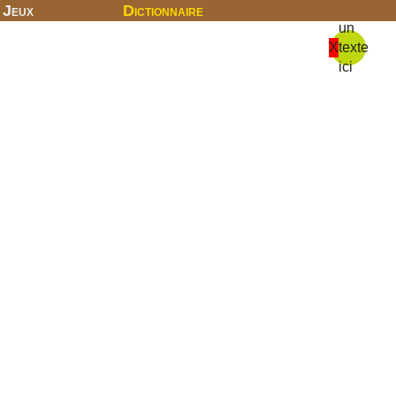
Jeux
Dictionnaire
un
X
texte
ici