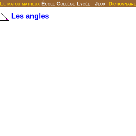
Le matou matheux
École
Collège
Lycée
Jeux
Dictionnaire
Les angles