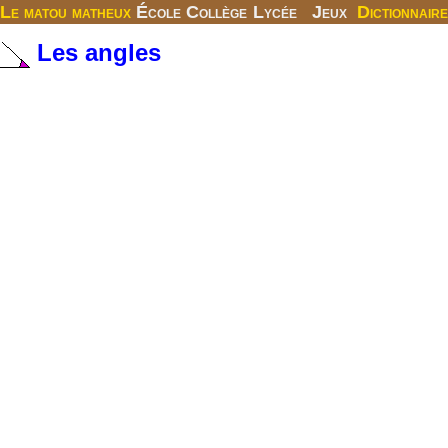
Le matou matheux
École
Collège
Lycée
Jeux
Dictionnaire
Les angles