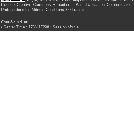
Licence Creative Commons Attribution - Pas d’Utilisation Commerciale -
Partage dans les Mêmes Conditions 3.0 France.
Contrôle pid_url
/ Server Time : 1786117298 / Sessioninfo : a