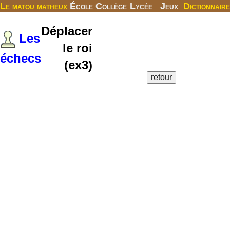
Le matou matheux
École
Collège
Lycée
Jeux
Dictionnaire
Déplacer
Les
le roi
échecs
(ex3)