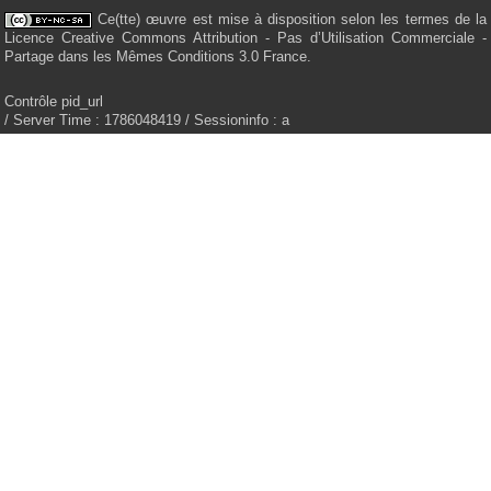
Ce(tte) œuvre est mise à disposition selon les termes de la
Licence Creative Commons Attribution - Pas d’Utilisation Commerciale -
Partage dans les Mêmes Conditions 3.0 France.
Contrôle pid_url
/ Server Time : 1786048419 / Sessioninfo : a