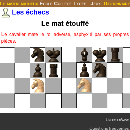
Le matou matheux
École
Collège
Lycée
Jeux
Dictionnaire
Les échecs
Le mat étouffé
L
e cavalier mate le roi adverse, asphyxié par ses propres
pièces.
Un peu d'aide
Questions fréquentes