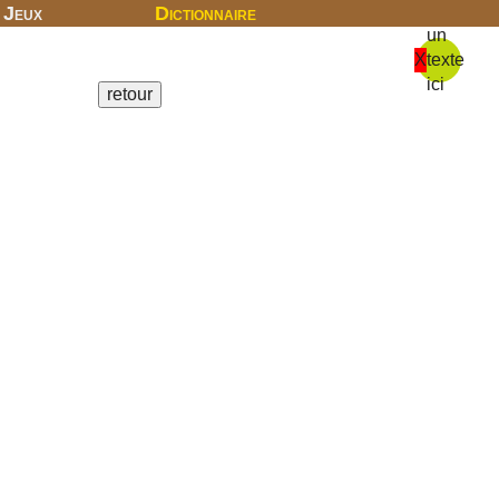
Jeux
Dictionnaire
un
X
texte
ici