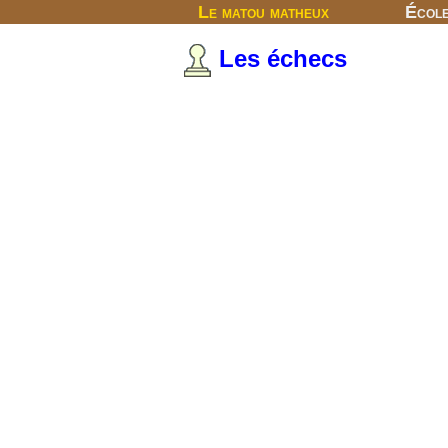
Le matou matheux
Écol
Les échecs