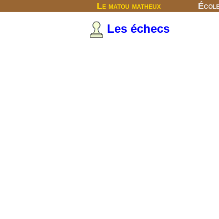
Le matou matheux
Écol
Les échecs