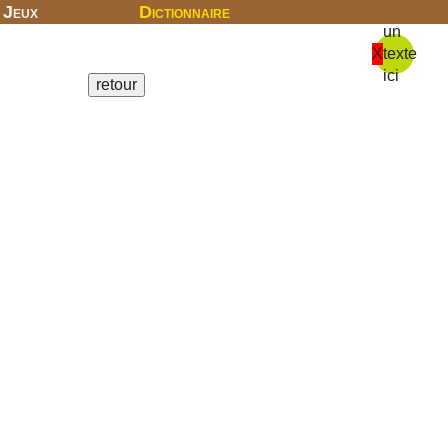
Jeux
Dictionnaire
un
X
texte
ici