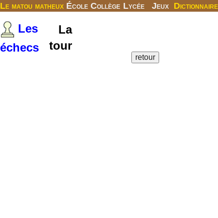
Le matou matheux
École
Collège
Lycée
Jeux
Dictionnaire
Les
La
tour
échecs