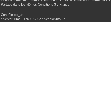
Licence Creative Commons Attribution - Pas d’Utilisation Commerciale -
Partage dans les Mêmes Conditions 3.0 France.
Contrôle pid_url
/ Server Time : 1786076562 / Sessioninfo : a