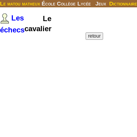
Le matou matheux
École
Collège
Lycée
Jeux
Dictionnaire
Les
Le
cavalier
échecs