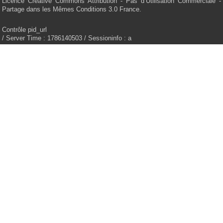
Licence Creative Commons Attribution - Pas d’Utilisation Commerciale -
Partage dans les Mêmes Conditions 3.0 France.
Contrôle pid_url
/ Server Time : 1786140503 / Sessioninfo : a