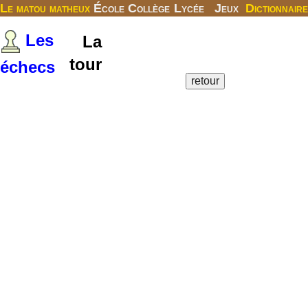
Le matou matheux
École
Collège
Lycée
Jeux
Dictionnaire
Les
La
tour
échecs