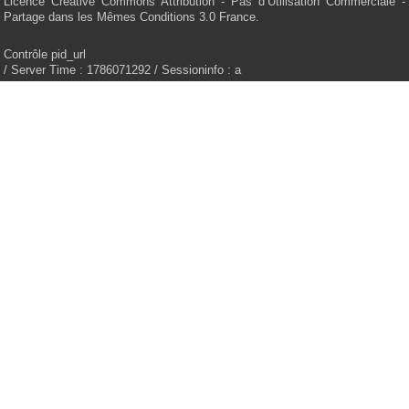
Licence Creative Commons Attribution - Pas d’Utilisation Commerciale -
Partage dans les Mêmes Conditions 3.0 France.
Contrôle pid_url
/ Server Time : 1786071292 / Sessioninfo : a