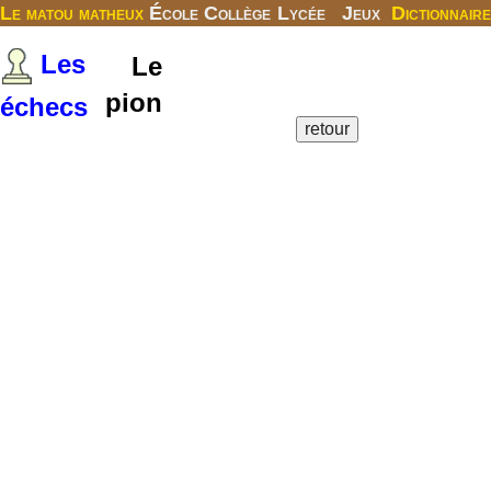
Le matou matheux
École
Collège
Lycée
Jeux
Dictionnaire
Les
Le
pion
échecs