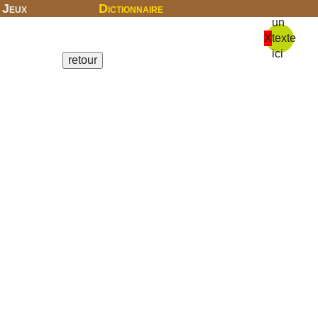
Jeux
Dictionnaire
un
X
texte
ici