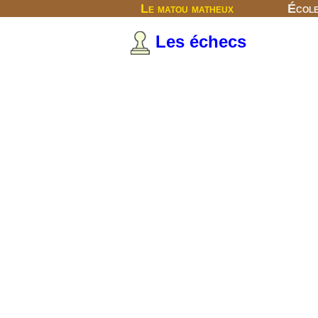
Le matou matheux
Écol
Les échecs