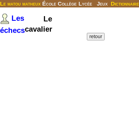
Le matou matheux
École
Collège
Lycée
Jeux
Dictionnaire
Les
Le
cavalier
échecs