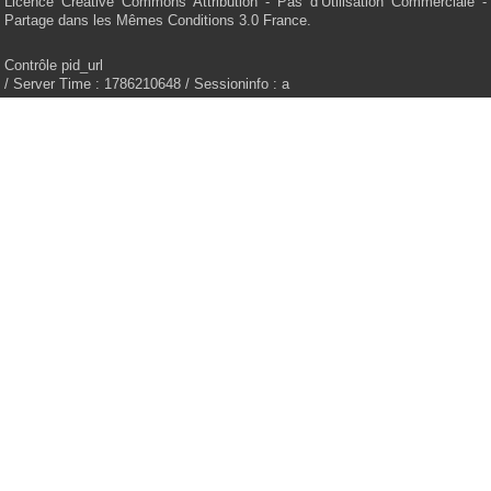
Licence Creative Commons Attribution - Pas d’Utilisation Commerciale -
Partage dans les Mêmes Conditions 3.0 France.
Contrôle pid_url
/ Server Time : 1786210648 / Sessioninfo : a