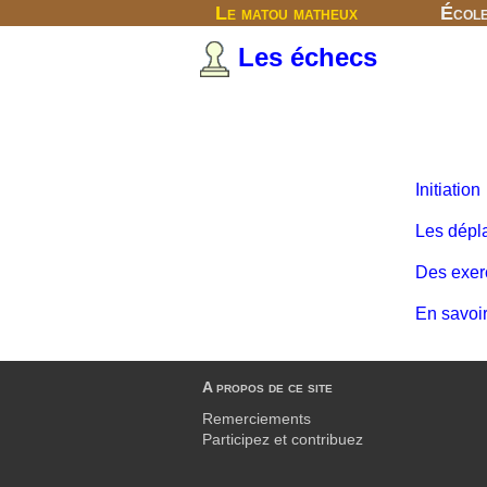
Le matou matheux
Écol
Les échecs
Initiation
Les dépl
Des exerc
En savoir
A propos de ce site
Remerciements
Participez et contribuez