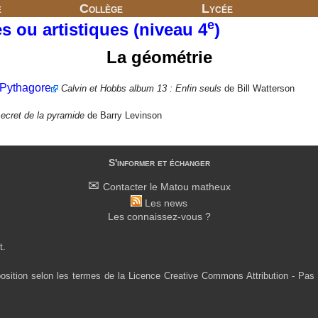
e
Collège
Lycée
e
es ou artistiques (niveau 4
)
La géométrie
 Pythagore
Calvin et Hobbs album 13 : Enfin seuls
de Bill Watterson
secret de la pyramide
de Barry Levinson
S'informer et échanger
Contacter le Matou matheux
Les news
Les connaissez-vous ?
t.
osition selon les termes de la Licence Creative Commons Attribution - Pas 