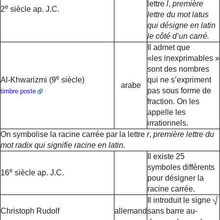
lettre
l
,
première
e
2
siècle ap. J.C.
lettre du mot latus
qui désigne en latin
le côté d’un carré.
Il admet que
«les inexprimables »
sont des nombres
e
Al-Khwarizmi (9
siècle)
qui ne s’expriment
arabe
pas sous forme de
timbre poste
fraction. On les
appelle les
irrationnels.
On symbolise la racine carrée par la lettre
r
,
première lettre du
mot radix qui signifie racine en latin.
Il existe 25
symboles différents
e
16
siècle ap. J.C.
pour désigner la
racine carrée.
Il introduit le signe
Christoph Rudolf
allemand
sans barre au-