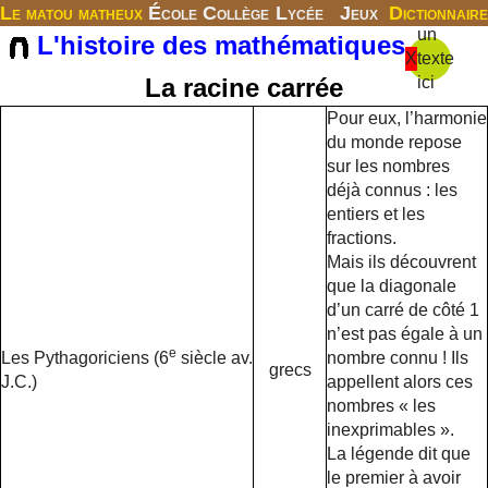
Le matou matheux
École
Collège
Lycée
Jeux
Dictionnaire
un
L'histoire des mathématiques
X
texte
La racine carrée
ici
Pour eux, l’harmonie
du monde repose
sur les nombres
déjà connus : les
entiers et les
fractions.
Mais ils découvrent
que la diagonale
d’un carré de côté 1
n’est pas égale à un
e
Les Pythagoriciens (6
siècle av.
nombre connu ! Ils
grecs
J.C.)
appellent alors ces
nombres « les
inexprimables ».
La légende dit que
le premier à avoir