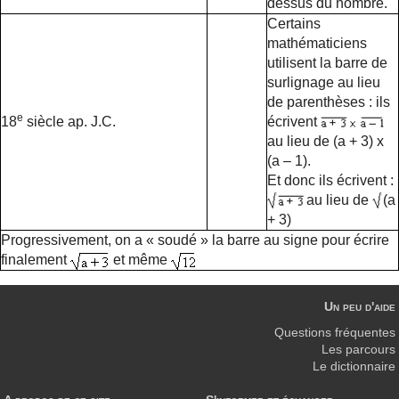
dessus du nombre.
Certains
mathématiciens
utilisent la barre de
surlignage au lieu
de parenthèses : ils
e
18
siècle ap. J.C.
écrivent
au lieu de (a + 3) x
(a – 1).
Et donc ils écrivent :
au lieu de
(a
+ 3)
Progressivement, on a « soudé » la barre au signe pour écrire
finalement
et même
Un peu d'aide
Questions fréquentes
Les parcours
Le dictionnaire