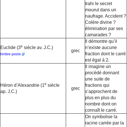
trahi le secret
mourut dans un
naufrage. Accident ?
Colère divine ?
élimination par ses
camarades ?
Il démontre qu’il
e
Euclide (3
siècle av. J.C.)
n’existe aucune
grec
fraction dont le carré
timbre poste
est égal à 2.
Il imagine un
procédé donnant
une suite de
e
Héron d’Alexandrie (1
siècle
fractions qui
grec
ap. J.C.)
s’approchent de
plus en plus du
nombre dont on
connaît le carré.
On symbolise la
racine carrée par la