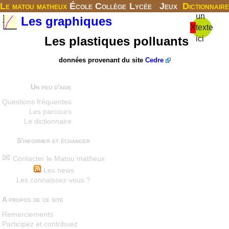
Le matou matheux
École
Collège
Lycée
Jeux
Dictionnaire
un
Les graphiques
X
texte
Les plastiques polluants
ici
données provenant du site
Cedre
Un peu d'aide
Questions fréquentes
Les parcours
Le dictionnaire
S'informer et échanger
Contacter le Matou matheux
Les news
Les connaissez-vous ?
A propos de ce site
Remerciements
Participez et contribuez