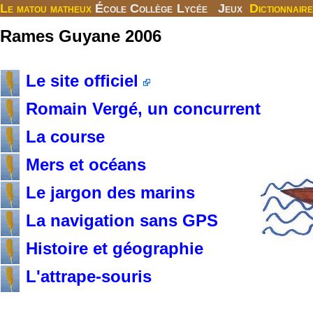
Le matou matheux
École
Collège
Lycée
Jeux
Dictionnaire
Rames Guyane 2006
Le site officiel
Romain Vergé, un concurrent
La course
Mers et océans
Le jargon des marins
La navigation sans GPS
Histoire et géographie
L'attrape-souris