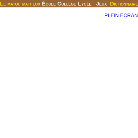
Le matou matheux
École
Collège
Lycée
Jeux
Dictionnaire
PLEIN ECRAN