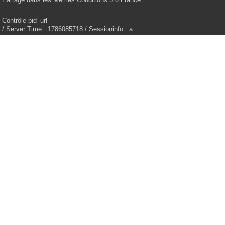
Contrôle pid_url
/ Server Time : 1786085718 / Sessioninfo : a