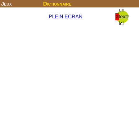
Jeux
Dictionnaire
un
PLEIN ECRAN
X
texte
ici