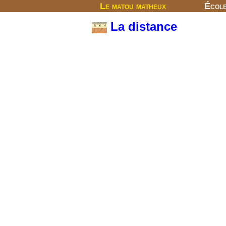
Le matou matheux
Écol
La distance