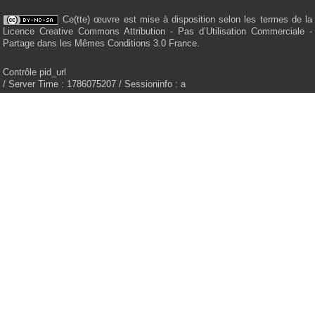
Ce(tte) œuvre est mise à disposition selon les termes de la
Licence Creative Commons Attribution - Pas d’Utilisation Commerciale -
Partage dans les Mêmes Conditions 3.0 France.
Contrôle pid_url
/ Server Time : 1786075207 / Sessioninfo : a