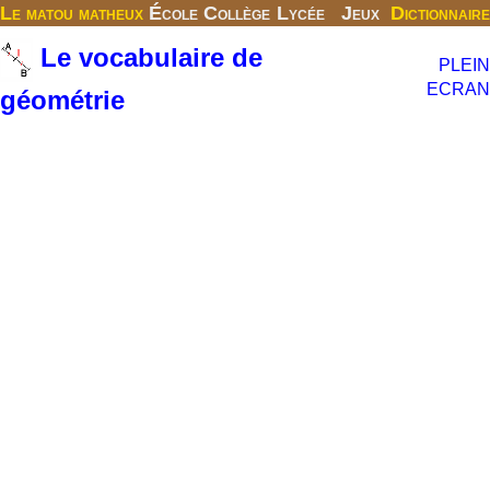
Le matou matheux
École
Collège
Lycée
Jeux
Dictionnaire
Le vocabulaire de
PLEIN
ECRAN
géométrie