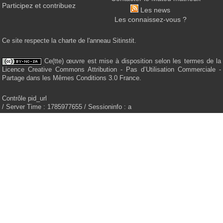
Participez et contribuez
Les news
Les connaissez-vous ?
Ce site respecte la charte de l'anneau Sitinstit.
Ce(tte) œuvre est mise à disposition selon les termes de la
Licence Creative Commons Attribution - Pas d’Utilisation Commerciale -
Partage dans les Mêmes Conditions 3.0 France.
Contrôle pid_url
/ Server Time : 1785977655 / Sessioninfo : a