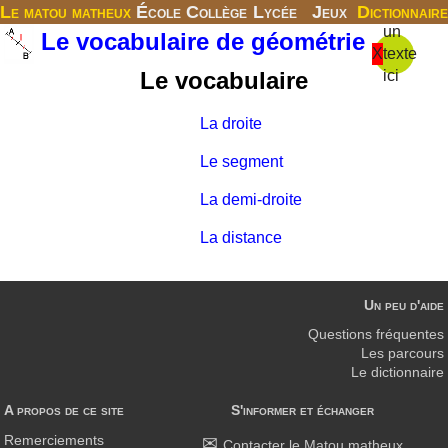
Le matou matheux
École
Collège
Lycée
Jeux
Dictionnaire
un
Le vocabulaire de géométrie
X
texte
Le vocabulaire
ici
La droite
Le segment
La demi-droite
La distance
Un peu d'aide
Questions fréquentes
Les parcours
Le dictionnaire
A propos de ce site
S'informer et échanger
Remerciements
Contacter le Matou matheux