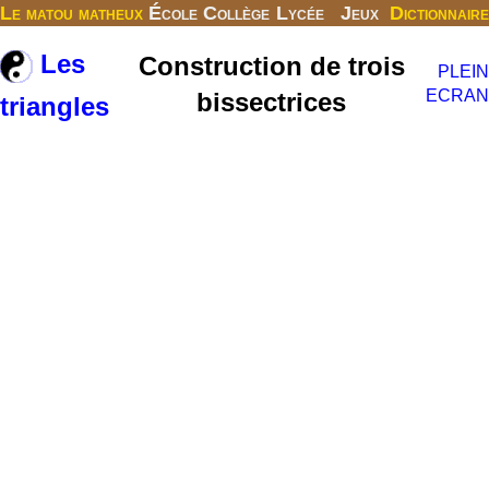
Le matou matheux
École
Collège
Lycée
Jeux
Dictionnaire
Les
Construction de trois
PLEIN
ECRAN
bissectrices
triangles