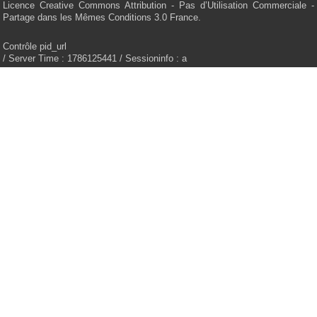
Licence Creative Commons Attribution - Pas d’Utilisation Commerciale -
Partage dans les Mêmes Conditions 3.0 France.
Contrôle pid_url
/ Server Time : 1786125441 / Sessioninfo : a