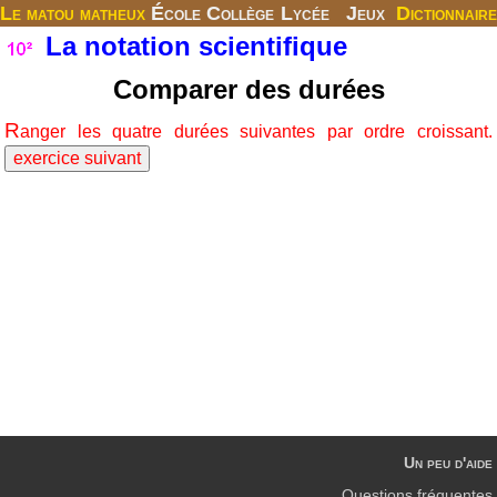
Le matou matheux
École
Collège
Lycée
Jeux
Dictionnaire
La notation scientifique
Comparer des durées
R
anger les quatre durées suivantes par ordre croissant.
Un peu d'aide
Questions fréquentes