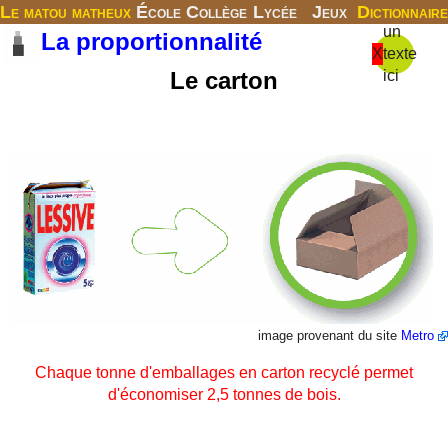
Le matou matheux
École
Collège
Lycée
Jeux
Dictionnaire
un
La proportionnalité
X
texte
Le carton
ici
image provenant du site
Metro
Chaque tonne d'emballages en carton recyclé permet
d'économiser 2,5 tonnes de bois.