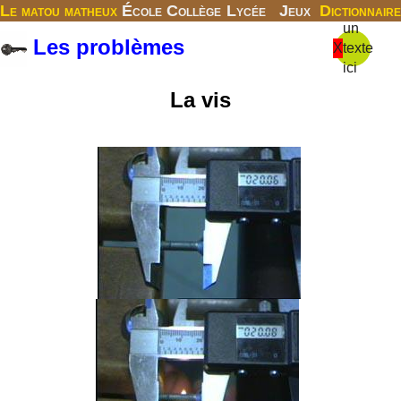
Le matou matheux
École
Collège
Lycée
Jeux
Dictionnaire
un
Les problèmes
X
texte
ici
La vis