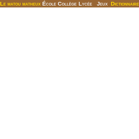
Le matou matheux
École
Collège
Lycée
Jeux
Dictionnaire