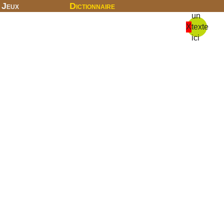
Jeux
Dictionnaire
un
X
texte
ici