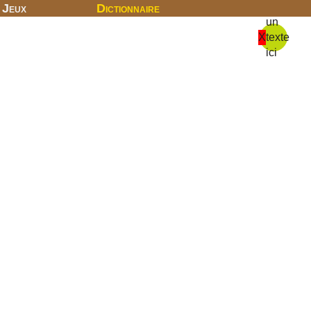
Jeux
Dictionnaire
un
X
texte
ici