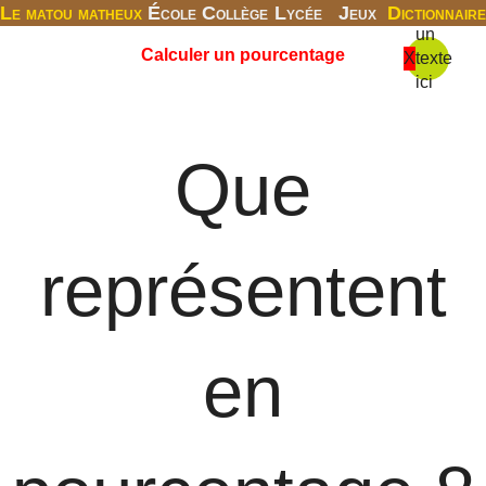
Le matou matheux
École
Collège
Lycée
Jeux
Dictionnaire
un
Calculer un pourcentage
X
texte
ici
Que
représentent
en