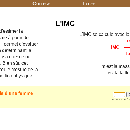
e
Collège
Lycée
L'IMC
d'estimer la
L'IMC se calcule avec la
me à partir de
 Il permet d'évaluer
IMC =
en déterminant la
t x
l y a obésité ou
. Bien sûr, cet
m est la mass
 seule mesure de la
t est la tail
ndition physique.
lle d'une femme
arrondir à l'u