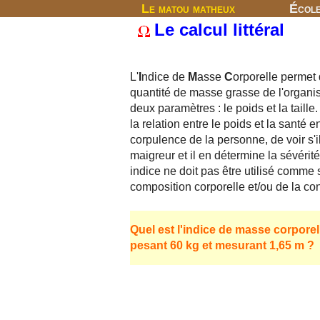
Le matou matheux
Écol
Le calcul littéral
L'
I
ndice de
M
asse
C
orporelle permet 
quantité de masse grasse de l'organis
deux paramètres : le poids et la taille.
la relation entre le poids et la santé 
corpulence de la personne, de voir s'i
maigreur et il en détermine la sévérité
indice ne doit pas être utilisé comme
composition corporelle et/ou de la co
Quel est l'indice de masse corpore
pesant 60 kg et mesurant 1,65 m ?