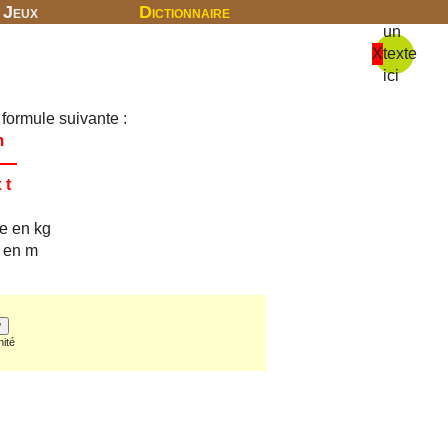
Jeux
Dictionnaire
un
X
texte
ici
 formule suivante :
m
 t
e en kg
le en m
nité